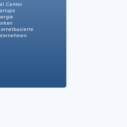
ll Center
artups
ergie
anken
ternetbasierte
nternehmen